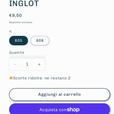
INGLOT
Prezzo
€9,50
di
Imposte incluse.
listino
n.
805
808
Quantità
Diminuisci
Aumenta
quantità
quantità
per
per
Scorte ridotte: ne restano 2
Freedom
Freedom
System
System
Aggiungi al carrello
Ombretto
Ombretto
Soft
Soft
Matte
Matte
-
-