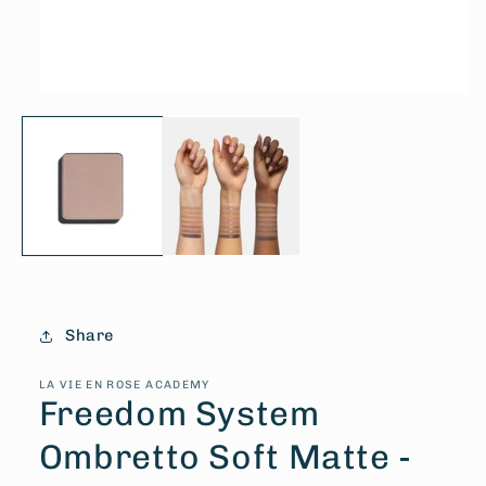
Apri
contenuti
multimediali
1
in
finestra
modale
Share
LA VIE EN ROSE ACADEMY
Freedom System
Ombretto Soft Matte -