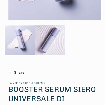
Apri
contenuti
multimediali
1
in
finestra
modale
Share
LA VIE EN ROSE ACADEMY
BOOSTER SERUM SIERO
UNIVERSALE DI