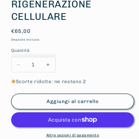
RIGENERAZIONE
CELLULARE
Prezzo
€65,00
di
Imposte incluse.
listino
Quantità
Diminuisci
Aumenta
quantità
quantità
per
per
Scorte ridotte: ne restano 2
BOOSTER
BOOSTER
SERUM
SERUM
Aggiungi al carrello
SIERO
SIERO
UNIVERSALE
UNIVERSALE
DI
DI
RIGENERAZIONE
RIGENERAZIONE
CELLULARE
CELLULARE
Altre opzioni di pagamento