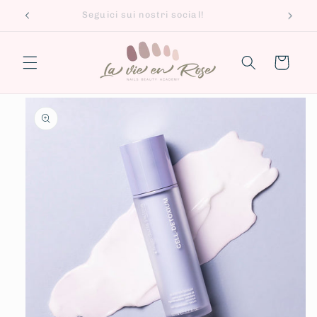
Vai
Seguici sui nostri social!
direttamente
ai contenuti
Carrello
Passa alle
informazioni
sul prodotto